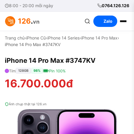
8:00 - 20:00 mỗi ngày
0764.126.126
126
.
vn
Zalo
Trang chủ
›
iPhone Cũ
›
iPhone 14 Series
›
iPhone 14 Pro Max
›
iPhone 14 Pro Max #3747KV
iPhone 14 Pro Max #3747KV
Tím
Pin 100%
128GB
98%
16.700.000đ
Ảnh chụp thật tại 126.vn