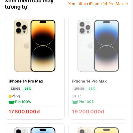
Xem thêm các máy
Xem tất cả iPhone 14 Pro Max →
tương tự
iPhone 14 Pro Max
iPhone 14 Pro Max
ĐÃ BÁN
128GB
98%
256GB
98%
Vàng
Bạc
Pin 100%
Pin 100%
17.800.000đ
19.200.000đ