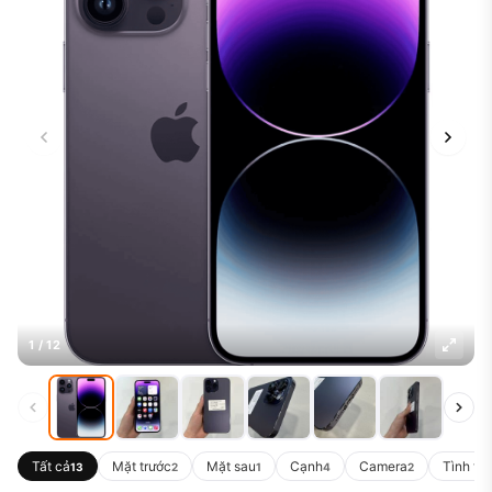
1 / 12
Tất cả
Mặt trước
Mặt sau
Cạnh
Camera
Tình tr
13
2
1
4
2