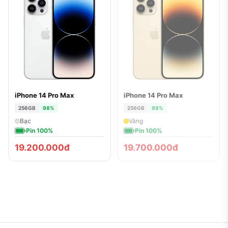
iPhone 14 Pro Max
iPhone 14 Pro Max
ĐÃ BÁN
256GB
98%
256GB
99%
Bạc
Vàng
Pin 100%
Pin 100%
19.200.000đ
19.700.000đ