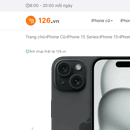
8:00 - 20:00 mỗi ngày
126
.
vn
iPhone cũ
iPhon
Trang chủ
›
iPhone Cũ
›
iPhone 15 Series
›
iPhone 15
›
iPho
Ảnh chụp thật tại 126.vn