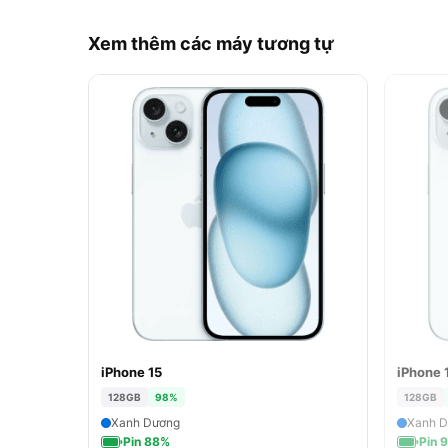
Xem thêm các máy tương tự
iPhone 15
iPhone 
ĐÃ 
128GB
98%
128GB
Xanh Dương
Xanh 
Pin 88%
Pin 