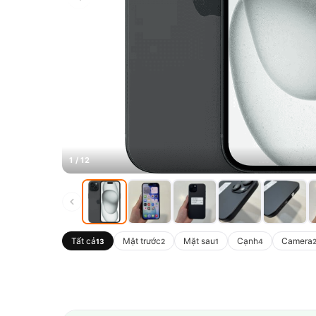
1 / 12
Tất cả
Mặt trước
Mặt sau
Cạnh
Camera
13
2
1
4