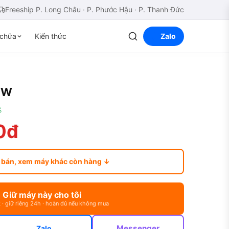
Freeship P. Long Châu · P. Phước Hậu · P. Thanh Đức
chữa
Kiến thức
Zalo
FW
%
0đ
 bán, xem máy khác còn hàng ↓
Giữ máy này cho tôi
 · giữ riêng 24h · hoàn đủ nếu không mua
Messenger
Zalo