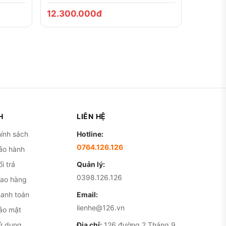
12.300.000đ
H
LIÊN HỆ
ính sách
Hotline:
0764.126.126
ảo hành
i trả
Quản lý:
0398.126.126
iao hàng
hanh toán
Email:
lienhe@126.vn
ảo mật
ử dụng
Địa chỉ:
126 đường 2 Tháng 9,