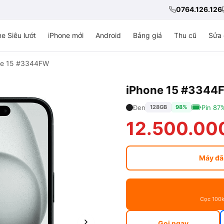
0764.126.126
e Siêu lướt
iPhone mới
Android
Bảng giá
Thu cũ
Sửa 
ne 15 #3344FW
iPhone 15 #3344
Đen
Pin 87
128GB
98%
12.500.00
Máy đã
Cọc 100k
Gọi ngay