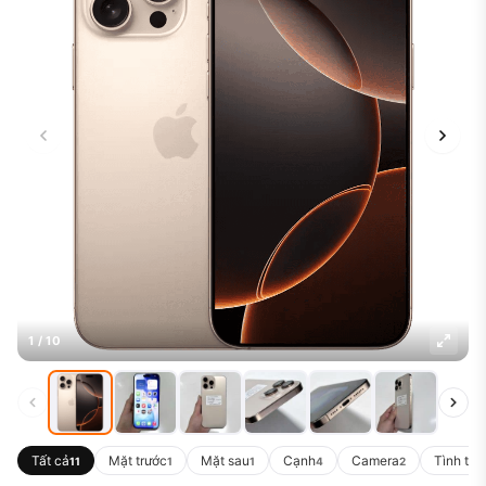
1 / 10
Tất cả
Mặt trước
Mặt sau
Cạnh
Camera
Tình trạ
11
1
1
4
2