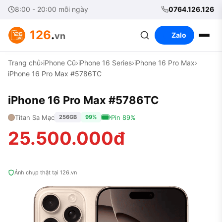
8:00 - 20:00 mỗi ngày
0764.126.126
126
.
vn
Zalo
Trang chủ
›
iPhone Cũ
›
iPhone 16 Series
›
iPhone 16 Pro Max
›
iPhone 16 Pro Max #5786TC
iPhone 16 Pro Max #5786TC
Titan Sa Mạc
Pin 89%
256GB
99%
25.500.000đ
Ảnh chụp thật tại 126.vn