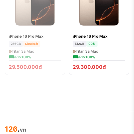
iPhone 16 Pro Max
iPhone 16 Pro Max
ĐÃ BÁN
256GB
Siêu lướt
512GB
99%
Titan Sa Mạc
Titan Sa Mạc
Pin 100%
Pin 100%
29.500.000đ
29.300.000đ
126
.
vn