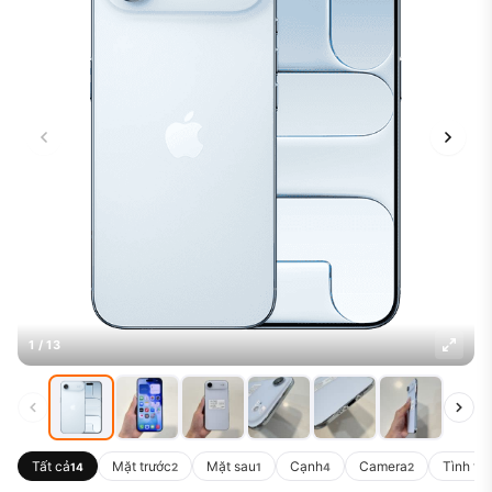
1 / 13
Tất cả
Mặt trước
Mặt sau
Cạnh
Camera
Tình tr
14
2
1
4
2