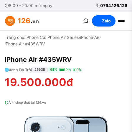
8:00 - 20:00 mỗi ngày
0764.126.126
126
.
vn
Zalo
Trang chủ
›
iPhone Cũ
›
iPhone Air Series
›
iPhone Air
›
iPhone Air #435WRV
iPhone Air #435WRV
Xanh Da Trời
Pin 100%
256GB
98%
19.500.000đ
Ảnh chụp thật tại 126.vn