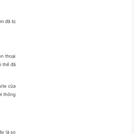
m đã bị
n thoại
ó thể đã
site của
ới thông
ây là so