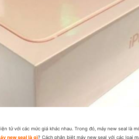
ị điện tử với các mức giá khác nhau. Trong đó, máy new seal là m
áy new seal là gì
? Cách phân biệt máy new seal với các loại 