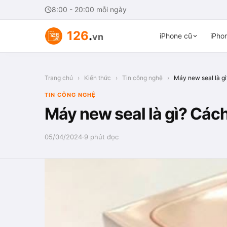
8:00 - 20:00 mỗi ngày
126
.
vn
iPhone cũ
iPhon
Trang chủ
›
Kiến thức
›
Tin công nghệ
›
Máy new seal là gì
TIN CÔNG NGHỆ
Máy new seal là gì? Cách
05/04/2024
·
9 phút đọc