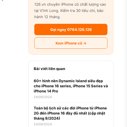
126.vn chuyên iPhone cũ chất lượng cao
tại Vĩnh Long. Kiểm tra 30 tiêu chí, bảo
hành 12 tháng.
Gọi ngay 0764.126.126
Xem iPhone cũ →
Bài viết liên quan
60+ hình nền Dynamic Island siêu đẹp
cho iPhone 16 series, iPhone 15 Series và
iPhone 14 Pro
24/09/2024
Toàn bộ lịch sử các đời iPhone từ iPhone
2G đến iPhone 16 đầy đủ nhất (cập nhật
tháng 9/2024)
24/09/2024