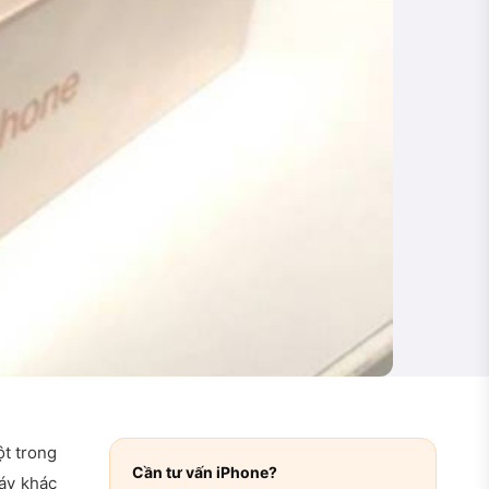
ột trong
Cần tư vấn iPhone?
máy khác