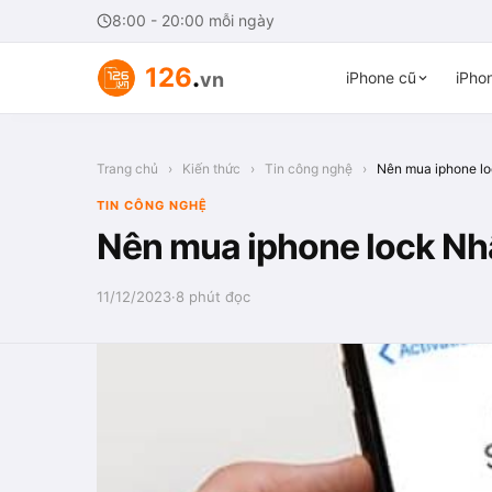
8:00 - 20:00 mỗi ngày
126
.
vn
iPhone cũ
iPhon
Trang chủ
›
Kiến thức
›
Tin công nghệ
›
Nên mua iphone lo
TIN CÔNG NGHỆ
Nên mua iphone lock Nhật
11/12/2023
·
8 phút đọc