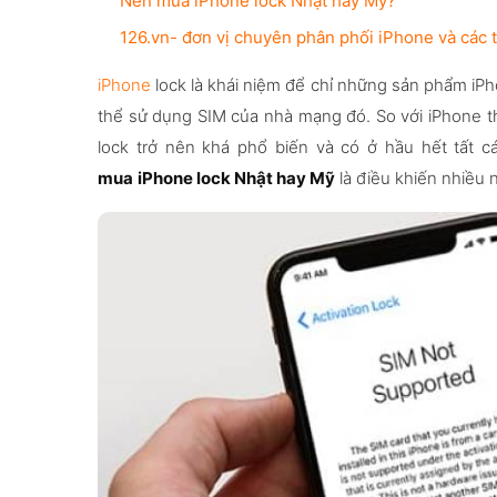
Nên mua iPhone lock Nhật hay Mỹ?
126.vn- đơn vị chuyên phân phối iPhone và các t
iPhone
lock là khái niệm để chỉ những sản phẩm iPh
thể sử dụng SIM của nhà mạng đó. So với iPhone th
lock trở nên khá phổ biến và có ở hầu hết tất 
mua
iPhone lock Nhật hay Mỹ
là điều khiến nhiều 