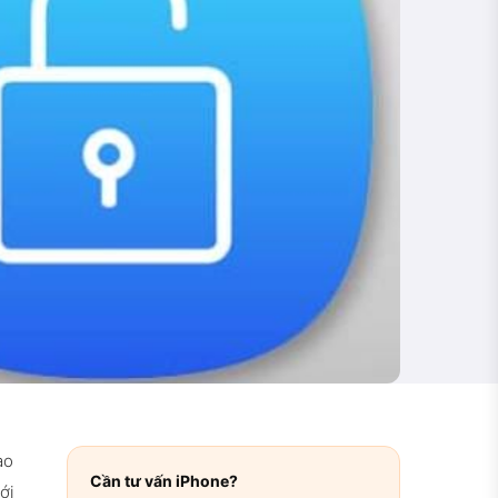
ào
Cần tư vấn iPhone?
ới