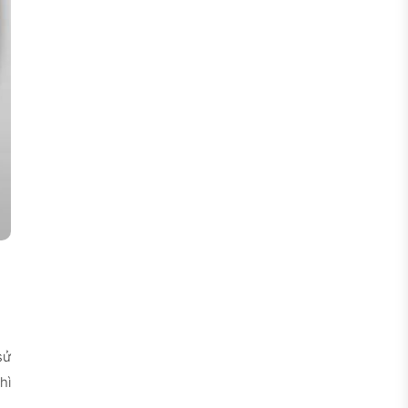
sử
hì