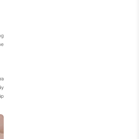
ng
ne
ựa
ây
ặp