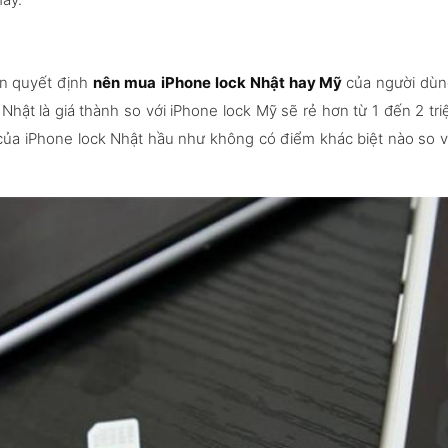
ến quyết định
nên mua
iPhone lock Nhật hay Mỹ
của người dùn
hật là giá thành so với iPhone lock Mỹ sẽ rẻ hơn từ 1 đến 2 tri
của iPhone lock Nhật hầu như không có điểm khác biệt nào so v