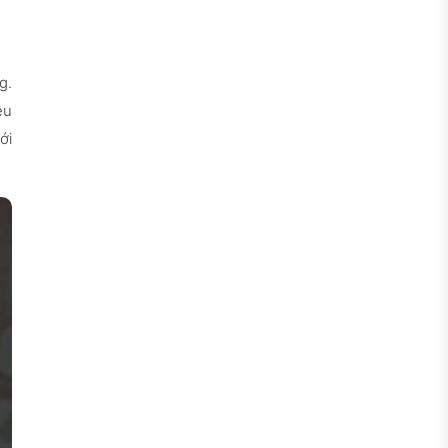
g.
ệu
ới