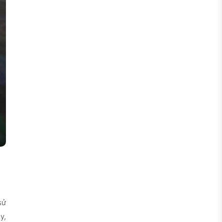
sử
y,