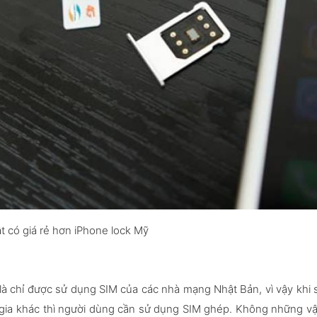
t có giá rẻ hơn iPhone lock Mỹ
là chỉ được sử dụng SIM của các nhà mạng Nhật Bản, vì vậy khi 
 gia khác thì người dùng cần sử dụng SIM ghép. Không những vậ