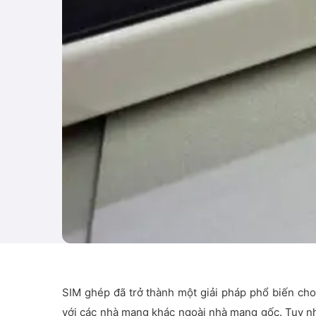
SIM ghép đã trở thành một giải pháp phổ biến ch
với các nhà mạng khác ngoài nhà mạng gốc. Tuy nh