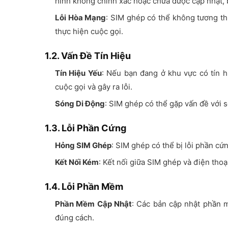
hình không chính xác hoặc chưa được cập nhật, b
Lỗi Hòa Mạng
: SIM ghép có thể không tương th
thực hiện cuộc gọi.
1.2. Vấn Đề Tín Hiệu
Tín Hiệu Yếu
: Nếu bạn đang ở khu vực có tín 
cuộc gọi và gây ra lỗi.
Sóng Di Động
: SIM ghép có thể gặp vấn đề với
1.3. Lỗi Phần Cứng
Hỏng SIM Ghép
: SIM ghép có thể bị lỗi phần cứ
Kết Nối Kém
: Kết nối giữa SIM ghép và điện thoại
1.4. Lỗi Phần Mềm
Phần Mềm Cập Nhật
: Các bản cập nhật phần 
đúng cách.