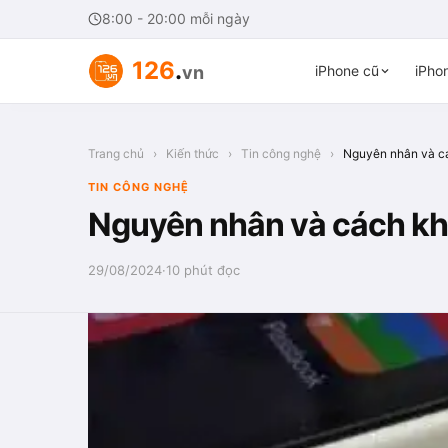
8:00 - 20:00 mỗi ngày
126
.
vn
iPhone cũ
iPhon
Trang chủ
›
Kiến thức
›
Tin công nghệ
›
Nguyên nhân và cá
TIN CÔNG NGHỆ
Nguyên nhân và cách kh
29/08/2024
·
10 phút đọc