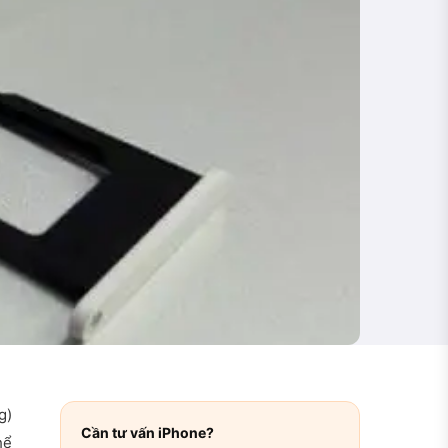
g)
Cần tư vấn iPhone?
hể