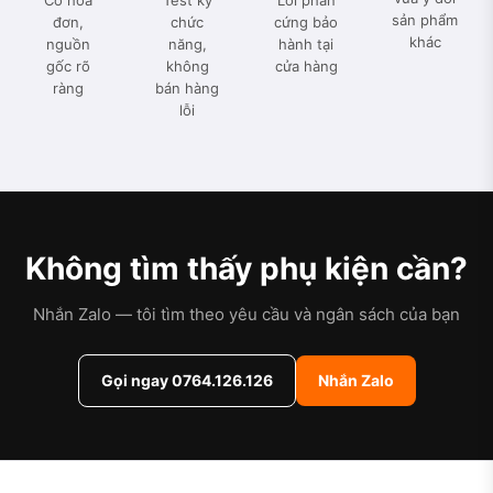
Có hoá
Test kỹ
Lỗi phần
sản phẩm
đơn,
chức
cứng bảo
khác
nguồn
năng,
hành tại
gốc rõ
không
cửa hàng
ràng
bán hàng
lỗi
Không tìm thấy phụ kiện cần?
Nhắn Zalo — tôi tìm theo yêu cầu và ngân sách của bạn
Gọi ngay 0764.126.126
Nhắn Zalo