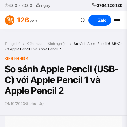
8:00 - 20:00 mỗi ngày
0764.126.126
126
.
vn
Zalo
Trang chủ
›
Kiến thức
›
Kinh nghiệm
›
So sánh Apple Pencil (USB-C)
với Apple Pencil 1 và Apple Pencil 2
KINH NGHIỆM
So sánh Apple Pencil (USB-
C) với Apple Pencil 1 và
Apple Pencil 2
24/10/2023
·
5 phút đọc