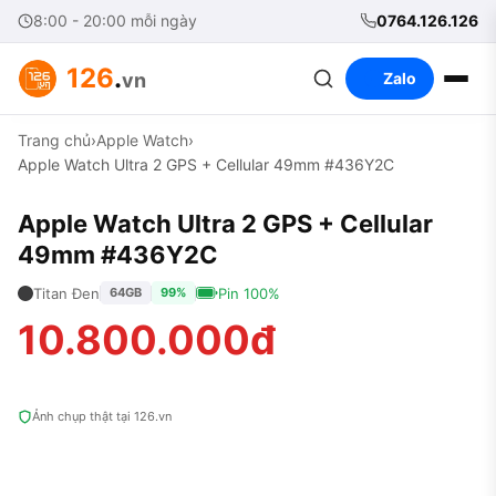
8:00 - 20:00 mỗi ngày
0764.126.126
126
.
vn
Zalo
Trang chủ
›
Apple Watch
›
Apple Watch Ultra 2 GPS + Cellular 49mm #436Y2C
Apple Watch Ultra 2 GPS + Cellular
49mm #436Y2C
Titan Đen
Pin 100%
64GB
99%
10.800.000đ
Ảnh chụp thật tại 126.vn