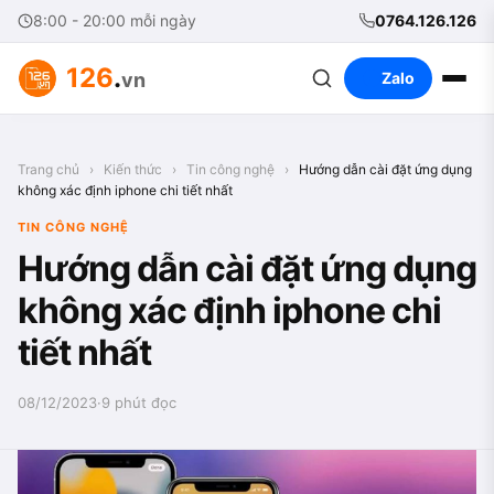
8:00 - 20:00 mỗi ngày
0764.126.126
126
.
vn
Zalo
Trang chủ
›
Kiến thức
›
Tin công nghệ
›
Hướng dẫn cài đặt ứng dụng
không xác định iphone chi tiết nhất
TIN CÔNG NGHỆ
Hướng dẫn cài đặt ứng dụng
không xác định iphone chi
tiết nhất
08/12/2023
·
9 phút đọc