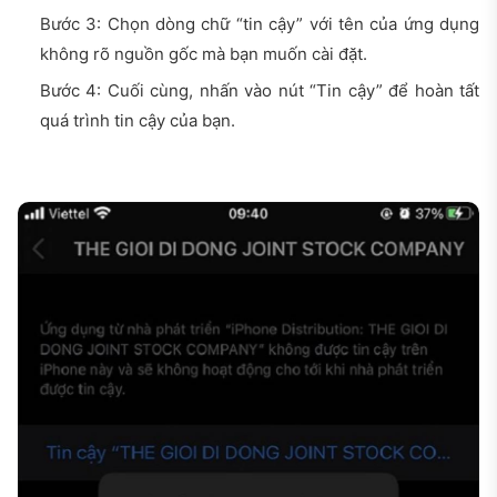
Bước 3: Chọn dòng chữ “tin cậy” với tên của ứng dụng
không rõ nguồn gốc mà bạn muốn cài đặt.
Bước 4: Cuối cùng, nhấn vào nút “Tin cậy” để hoàn tất
quá trình tin cậy của bạn.