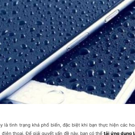
 là tình trạng khá phổ biến, đặc biệt khi bạn thực hiện các h
điện thoại. Để giải quyết vấn đề này, bạn có thể
tải ứng dụng 