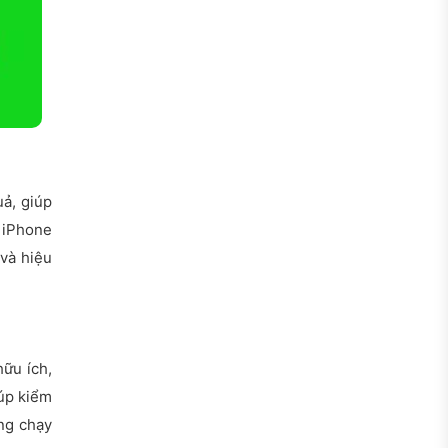
uả, giúp
 iPhone
 và hiệu
ữu ích,
iúp kiểm
ang chạy