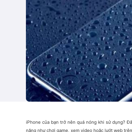
iPhone của bạn trở nên quá nóng khi sử dụng? Đây
nặng như chơi game, xem video hoặc lướt web trên 