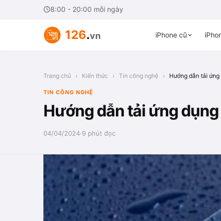
8:00 - 20:00 mỗi ngày
126
.
vn
iPhone cũ
iPhon
Trang chủ
›
Kiến thức
›
Tin công nghệ
›
Hướng dẫn tải ứng 
TIN CÔNG NGHỆ
Hướng dẫn tải ứng dụng 
04/04/2024
·
9 phút đọc