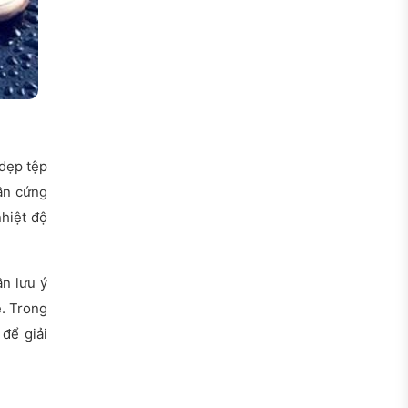
dẹp tệp
ần cứng
hiệt độ
ần lưu ý
ề. Trong
để giải