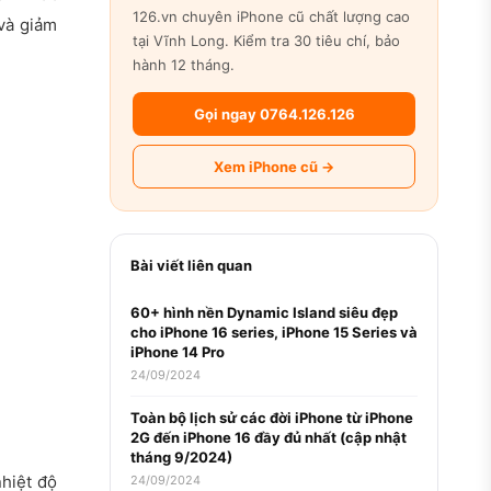
126.vn chuyên iPhone cũ chất lượng cao
 và giảm
tại Vĩnh Long. Kiểm tra 30 tiêu chí, bảo
hành 12 tháng.
Gọi ngay 0764.126.126
Xem iPhone cũ →
Bài viết liên quan
60+ hình nền Dynamic Island siêu đẹp
cho iPhone 16 series, iPhone 15 Series và
iPhone 14 Pro
24/09/2024
Toàn bộ lịch sử các đời iPhone từ iPhone
2G đến iPhone 16 đầy đủ nhất (cập nhật
tháng 9/2024)
nhiệt độ
24/09/2024