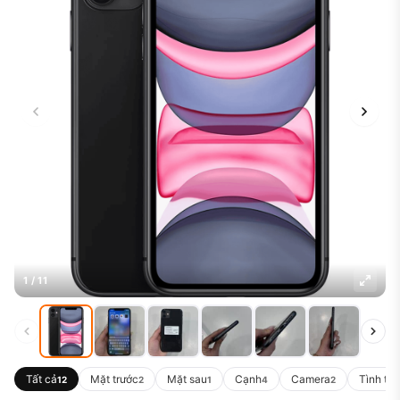
1 / 11
Tất cả
Mặt trước
Mặt sau
Cạnh
Camera
Tình trạ
12
2
1
4
2