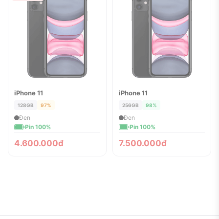
iPhone 11
iPhone 11
ĐÃ BÁN
ĐÃ BÁN
128GB
97%
256GB
98%
Đen
Đen
Pin 100%
Pin 100%
4.600.000đ
7.500.000đ