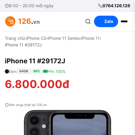
8:00 - 20:00 mỗi ngày
0764.126.126
126
.
vn
Zalo
Trang chủ
›
iPhone Cũ
›
iPhone 11 Series
›
iPhone 11
›
iPhone 11 #29172J
iPhone 11 #29172J
Đen
Pin 100%
64GB
99%
6.800.000đ
Ảnh chụp thật tại 126.vn