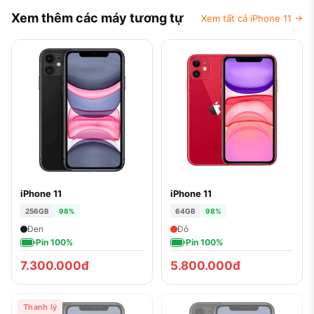
Xem thêm các máy tương tự
Xem tất cả iPhone 11 →
iPhone 11
iPhone 11
256GB
98%
64GB
98%
Đen
Đỏ
Pin 100%
Pin 100%
7.300.000đ
5.800.000đ
Thanh lý