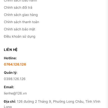
Chính sách bảo hành
khá cao so với mặt bằng máy cũ.
Chính sách đổi trả
Chính sách giao hàng
Chính sách thanh toán
Chính sách bảo mật
Điều khoản sử dụng
LIÊN HỆ
Hotline:
0764.126.126
Quản lý:
0398.126.126
Email:
lienhe@126.vn
Địa chỉ:
126 đường 2 Tháng 9, Phường Long Châu, Tỉnh Vĩnh
Long