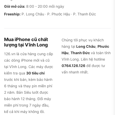
Cụm 3 camera 12MP, đặc trưng nhận diện của đời Pro Max
Giờ mở cửa:
8:00 - 20:00 mỗi ngày
đầu tiên
Freeship:
P. Long Châu · P. Phước Hậu · P. Thanh Đức
Nhược điểm và lỗi thường gặp
Pin là linh kiện xuống cấp đầu tiên.
Máy đã qua
nhiều năm sử dụng, pin nguyên bản thường chỉ
Mua iPhone cũ chất
Chúng tôi phục vụ khách
còn 60-75%. Tin tốt: thay pin xử lý được dứt
lượng tại Vĩnh Long
hàng tại
Long Châu
,
Phước
điểm, và tại 126.vn máy cũ được thay pin miễn phí
Hậu
,
Thanh Đức
và toàn tỉnh
126.vn là cửa hàng cung cấp
trong 2 năm khi pin yếu.
Vĩnh Long. Liên hệ hotline
các dòng iPhone mới và cũ
0764.126.126
để được tư
tại Vĩnh Long. Các máy được
Máy nóng rõ khi sạc nhanh hoặc chơi game kéo
vấn nhanh nhất.
kiểm tra qua
30 tiêu chí
dài.
Người dùng dài hạn phản ánh nhiệt tăng đáng
trước khi bán, kèm bảo hành
kể khi vừa sạc vừa dùng hoặc chơi game nặng
6 tháng và thay pin miễn phí
nửa giờ liên tục, nên hạn chế thói quen này để giữ
2 năm. Bản Siêu lướt được
pin.
bảo hành 12 tháng. Đổi máy
miễn phí trong 7 ngày đầu,
Màn hình 60Hz, không có tần số quét cao.
Nếu
kể cả khi máy không lỗi.
bạn đã quen máy 120Hz đời sau, cuộn trang trên