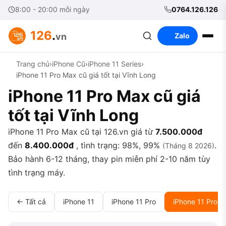
8:00 - 20:00 mỗi ngày
0764.126.126
126
.
vn
Zalo
Trang chủ
›
iPhone Cũ
›
iPhone 11 Series
›
iPhone 11 Pro Max cũ giá tốt tại Vĩnh Long
iPhone 11 Pro Max cũ giá
tốt tại Vĩnh Long
iPhone 11 Pro Max cũ tại 126.vn giá từ
7.500.000đ
đến
8.400.000đ
, tình trạng: 98%, 99%
.
(Tháng 8 2026)
Bảo hành 6-12 tháng, thay pin miễn phí 2-10 năm tùy
tình trạng máy.
← Tất cả
iPhone 11
iPhone 11 Pro
iPhone 11 Pro 