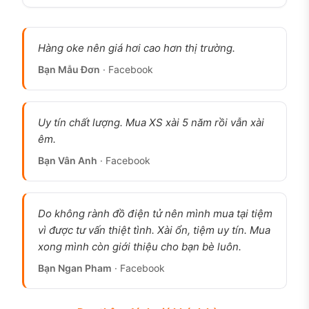
Hàng oke nên giá hơi cao hơn thị trường.
iPhone 11 Pro Max cũ Bạc 64GB, pin 100%, hình thức 98%,
Bạn Mẫu Đơn
· Facebook
tem kiểm tra chất lượng 126.vn
iPhone 11 Pro Max cũ có đáng mua
không?
Uy tín chất lượng. Mua XS xài 5 năm rồi vẫn xài
êm.
Đáng mua nếu bạn cần màn hình lớn + pin ổn với
Bạn Vân Anh
· Facebook
ngân sách thấp nhất có thể, và không đặt nặng
tính năng mới. Máy chạy chip A13 Bionic với 4GB
RAM, lướt mạng, xem phim, Zalo, Facebook vẫn
Do không rành đồ điện tử nên mình mua tại tiệm
mượt ở năm 2026, nhưng đây là máy đã qua nhiều
vì được tư vấn thiệt tình. Xài ổn, tiệm uy tín. Mua
năm sử dụng: pin nguyên bản thường chỉ còn 60-
xong mình còn giới thiệu cho bạn bè luôn.
75% nếu chưa từng thay, nên chất lượng pin là yếu
Bạn Ngan Pham
· Facebook
tố quyết định giá trị từng máy.
Không nên mua nếu bạn cần máy chiến game