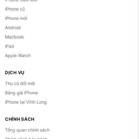
với đời trước (iPhone XS Max) là lý do chính nhiều
iPhone cũ
người chọn đời này.
iPhone mới
Đời Pro Max đầu tiên có cụm 3 camera.
Camera
Android
chính + tele 2x + góc siêu rộng, mỗi ống 12MP,
Macbook
iPhone XS Max trước đó chỉ có 2 camera. Tele 2x
iPad
chụp chân dung và kéo gần vẫn hữu dụng cho nhu
cầu hàng ngày, dù không zoom xa được như các
Apple Watch
đời Pro sau này.
DỊCH VỤ
Màn hình OLED 6.5 inch vẫn đẹp ở năm 2026.
Thu cũ đổi mới
Tấm nền Super Retina XDR cho màu sâu, xem
phim và đọc báo thoải mái. Kích thước này từng là
Bảng giá iPhone
lớn nhất của Apple thời điểm ra mắt.
iPhone tại Vĩnh Long
Khung máy dày dặn, bền theo thời gian.
Cộng
CHÍNH SÁCH
đồng người dùng quốc tế đánh giá máy “chắc
chắn, đáng tin, vẫn chạy tốt đến tận bây giờ” sau
Tổng quan chính sách
5-6 năm, tỷ lệ máy sống khỏe qua nhiều đời chủ