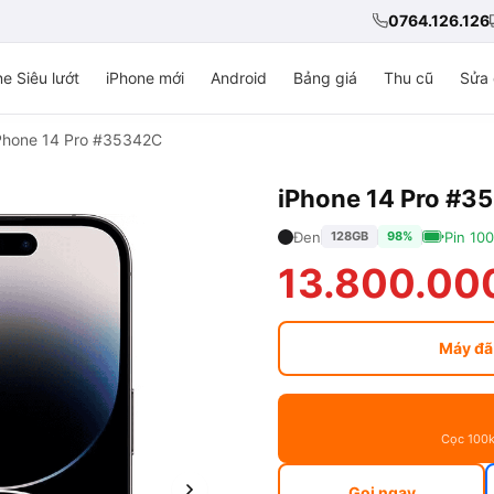
0764.126.126
e Siêu lướt
iPhone mới
Android
Bảng giá
Thu cũ
Sửa 
Phone 14 Pro #35342C
iPhone 14 Pro #3
Đen
Pin 10
128GB
98%
13.800.00
Máy đã
Cọc 100k
Gọi ngay