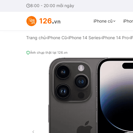
8:00 - 20:00 mỗi ngày
126
.
vn
iPhone cũ
iPhon
Trang chủ
›
iPhone Cũ
›
iPhone 14 Series
›
iPhone 14 Pro
›
i
Ảnh chụp thật tại 126.vn