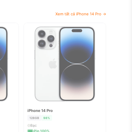
Xem tất cả iPhone 14 Pro →
iPhone 14 Pro
ĐÃ BÁN
128GB
98%
Bạc
Pin 100%