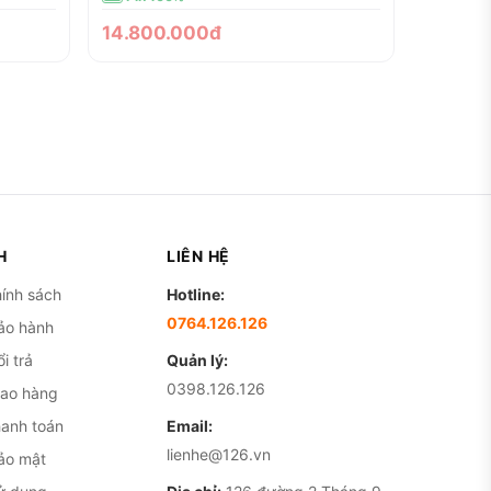
14.800.000đ
H
LIÊN HỆ
ính sách
Hotline:
0764.126.126
ảo hành
i trả
Quản lý:
0398.126.126
iao hàng
hanh toán
Email:
lienhe@126.vn
ảo mật