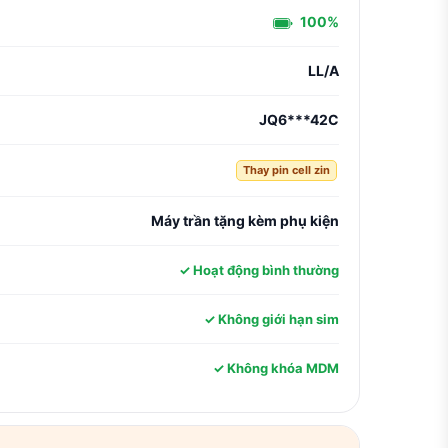
100%
LL/A
JQ6***42C
Thay pin cell zin
Máy trần tặng kèm phụ kiện
✓ Hoạt động bình thường
✓ Không giới hạn sim
✓ Không khóa MDM