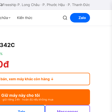
Freeship P. Long Châu · P. Phước Hậu · P. Thanh Đức
chữa
Kiến thức
Zalo
5342C
0%
0đ
 bán, xem máy khác còn hàng ↓
Giữ máy này cho tôi
 · giữ riêng 24h · hoàn đủ nếu không mua
Messenger
Zalo