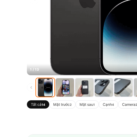
1 / 13
Tất cả
Mặt trước
Mặt sau
Cạnh
Camera
14
2
1
4