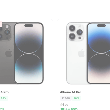
ý
14 Pro
iPhone 14 Pro
BÁN
ĐÃ BÁN
98%
128GB
98%
Bạc
87%
Pin 100%