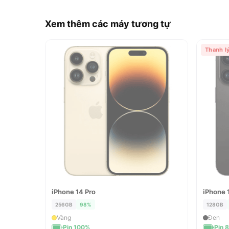
Xem thêm các máy tương tự
Thanh l
iPhone 14 Pro
iPhone 
ĐÃ BÁN
ĐÃ 
256GB
98%
128GB
Vàng
Đen
Pin 100%
Pin 