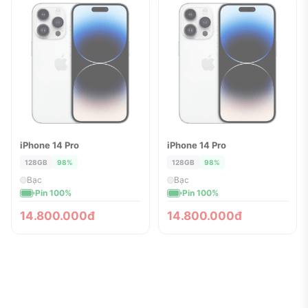
iPhone 14 Pro
iPhone 14 Pro
ĐÃ BÁN
ĐÃ BÁN
128GB
98%
128GB
98%
Bạc
Bạc
Pin 100%
Pin 100%
14.800.000đ
14.800.000đ