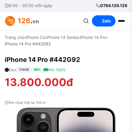
8:00 - 20:00 mỗi ngày
0764.126.126
126
.
vn
Zalo
Trang chủ
›
iPhone Cũ
›
iPhone 14 Series
›
iPhone 14 Pro
›
iPhone 14 Pro #442G92
iPhone 14 Pro #442G92
Đen
Pin 100%
128GB
98%
13.800.000đ
Ảnh chụp thật tại 126.vn