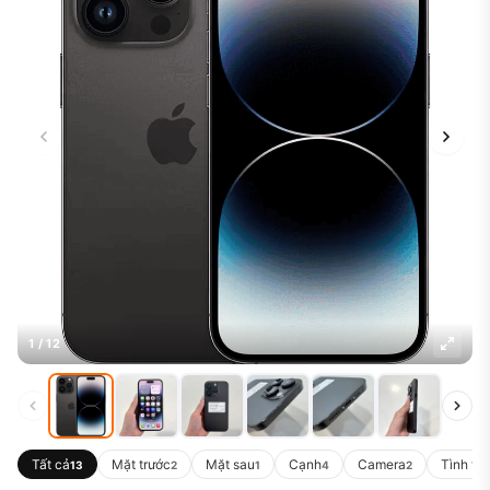
1 / 12
Tất cả
Mặt trước
Mặt sau
Cạnh
Camera
Tình tr
13
2
1
4
2