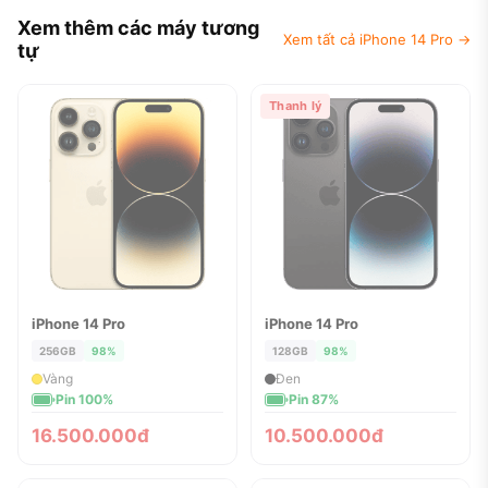
Xem thêm các máy tương
Xem tất cả iPhone 14 Pro →
tự
Thanh lý
iPhone 14 Pro
iPhone 14 Pro
ĐÃ BÁN
ĐÃ BÁN
256GB
98%
128GB
98%
Vàng
Đen
Pin 100%
Pin 87%
16.500.000đ
10.500.000đ