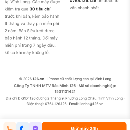
0764.126.126
để được tư
tại Vĩnh Long. Các máy được
vấn nhanh nhất.
kiểm tra qua
30 tiêu chí
trước khi bán, kèm bảo hành
6 tháng và thay pin miễn phí
2 năm. Bản Siêu lướt được
bảo hành 12 tháng. Đổi máy
miễn phí trong 7 ngày đầu,
kể cả khi máy không lỗi.
© 2026
126.vn
- iPhone cũ chất lượng cao tại Vĩnh Long
Công Ty TNHH MTV Bảo Minh 126 · Mã số doanh nghiệp:
1501131421
Địa chỉ ĐKKD: 126 đường 2 Tháng 9, Phường Long Châu, Tỉnh Vĩnh Long ·
Điện thoại: 0764.126.126 · Email: lienhe@126.vn
Giữ máy 24h