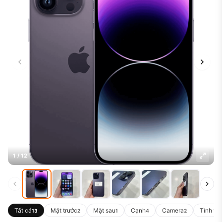
1 / 12
Tất cả
Mặt trước
Mặt sau
Cạnh
Camera
Tình tr
13
2
1
4
2