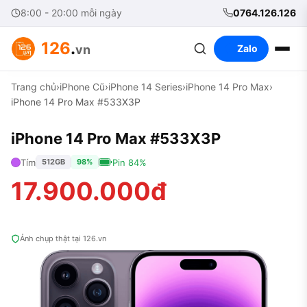
8:00 - 20:00 mỗi ngày
0764.126.126
126
.
vn
Zalo
Trang chủ
›
iPhone Cũ
›
iPhone 14 Series
›
iPhone 14 Pro Max
›
iPhone 14 Pro Max #533X3P
iPhone 14 Pro Max #533X3P
Tím
Pin 84%
512GB
98%
17.900.000đ
Ảnh chụp thật tại 126.vn