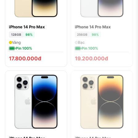
iPhone 14 Pro Max
iPhone 14 Pro Max
ĐÃ BÁN
128GB
98%
256GB
98%
Vàng
Bạc
Pin 100%
Pin 100%
17.800.000đ
19.200.000đ