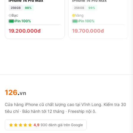
iPhone 14 Pro Max
iPhone 14 Pro Max
ĐÃ BÁN
256GB
98%
256GB
99%
Bạc
Vàng
Pin 100%
Pin 100%
19.200.000đ
19.700.000đ
126
.
vn
Cửa hàng iPhone cũ chất lượng cao tại Vĩnh Long. Kiểm tra 30
tiêu chí · Bảo hành tới 12 tháng · Freeship nội ô.
4,9
930 đánh giá trên Google