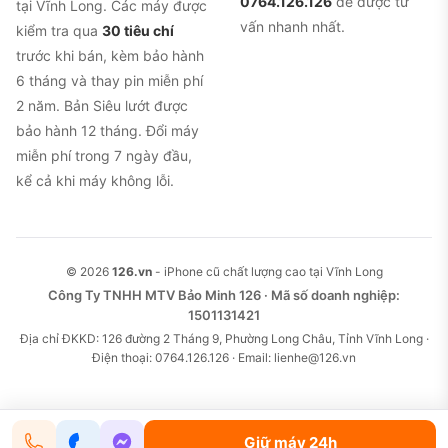
0764.126.126
để được tư
tại Vĩnh Long. Các máy được
vấn nhanh nhất.
kiểm tra qua
30 tiêu chí
trước khi bán, kèm bảo hành
6 tháng và thay pin miễn phí
2 năm. Bản Siêu lướt được
bảo hành 12 tháng. Đổi máy
miễn phí trong 7 ngày đầu,
kể cả khi máy không lỗi.
© 2026
126.vn
- iPhone cũ chất lượng cao tại Vĩnh Long
Công Ty TNHH MTV Bảo Minh 126 · Mã số doanh nghiệp:
1501131421
Địa chỉ ĐKKD: 126 đường 2 Tháng 9, Phường Long Châu, Tỉnh Vĩnh Long ·
Điện thoại: 0764.126.126 · Email: lienhe@126.vn
Giữ máy 24h