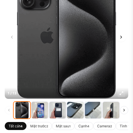
1 / 13
Tất cả
Mặt trước
Mặt sau
Cạnh
Camera
Tình tr
14
2
1
4
2