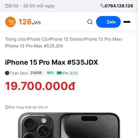
8:00 - 20:00 mỗi ngày
0764.126.126
126
.
vn
Zalo
Trang chủ
›
iPhone Cũ
›
iPhone 15 Series
›
iPhone 15 Pro Max
›
iPhone 15 Pro Max #535JDX
iPhone 15 Pro Max #535JDX
Titan Đen
Pin 93%
256GB
98%
19.700.000đ
Ảnh chụp thật tại 126.vn