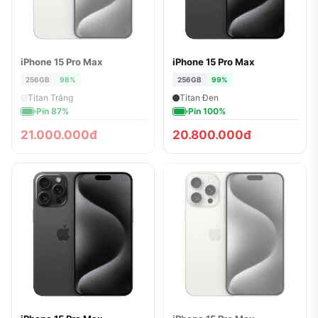
iPhone 15 Pro Max
iPhone 15 Pro Max
ĐÃ BÁN
256GB
98%
256GB
99%
Titan Trắng
Titan Đen
Pin 87%
Pin 100%
21.000.000đ
20.800.000đ