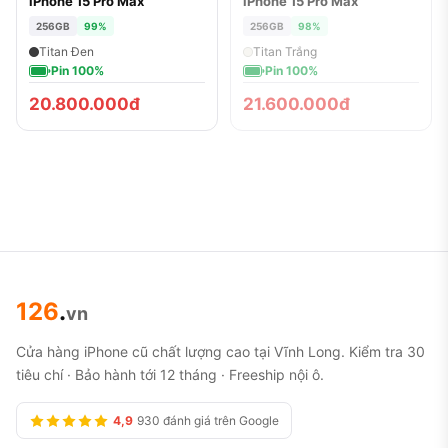
iPhone 15 Pro Max
iPhone 15 Pro Max
ĐÃ BÁN
256GB
99%
256GB
98%
Titan Đen
Titan Trắng
Pin 100%
Pin 100%
20.800.000đ
21.600.000đ
126
.
vn
Cửa hàng iPhone cũ chất lượng cao tại Vĩnh Long. Kiểm tra 30
tiêu chí · Bảo hành tới 12 tháng · Freeship nội ô.
4,9
930 đánh giá trên Google