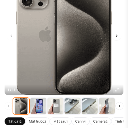
1 / 11
Tất cả
Mặt trước
Mặt sau
Cạnh
Camera
Tình trạ
12
2
1
4
2