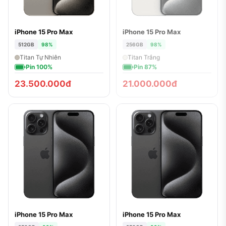
iPhone 15 Pro Max
iPhone 15 Pro Max
ĐÃ BÁN
512GB
98%
256GB
98%
Titan Tự Nhiên
Titan Trắng
Pin 100%
Pin 87%
23.500.000đ
21.000.000đ
iPhone 15 Pro Max
iPhone 15 Pro Max