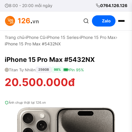
8:00 - 20:00 mỗi ngày
0764.126.126
126
.
vn
Zalo
Trang chủ
›
iPhone Cũ
›
iPhone 15 Series
›
iPhone 15 Pro Max
›
iPhone 15 Pro Max #5432NX
iPhone 15 Pro Max #5432NX
Titan Tự Nhiên
Pin 95%
256GB
98%
20.500.000đ
Ảnh chụp thật tại 126.vn