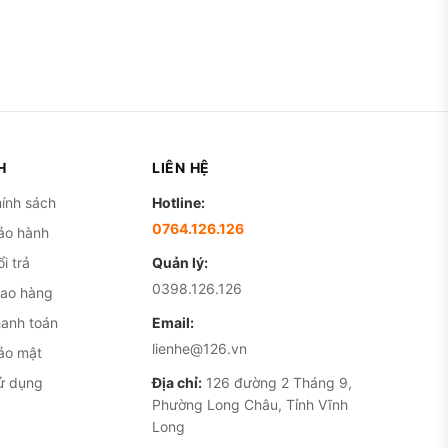
H
LIÊN HỆ
ính sách
Hotline:
0764.126.126
ảo hành
i trả
Quản lý:
0398.126.126
iao hàng
hanh toán
Email:
lienhe@126.vn
ảo mật
ử dụng
Địa chỉ:
126 đường 2 Tháng 9,
Phường Long Châu, Tỉnh Vĩnh
Long