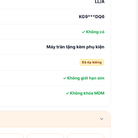
LL/A
KG9***DQ6
✓ Không có
Máy trần tặng kèm phụ kiện
Đã ép kiếng
✓ Không giới hạn sim
✓ Không khóa MDM