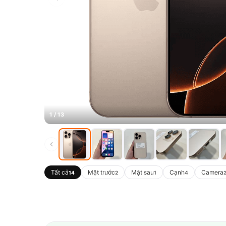
1 / 13
Tất cả
Mặt trước
Mặt sau
Cạnh
Camera
14
2
1
4