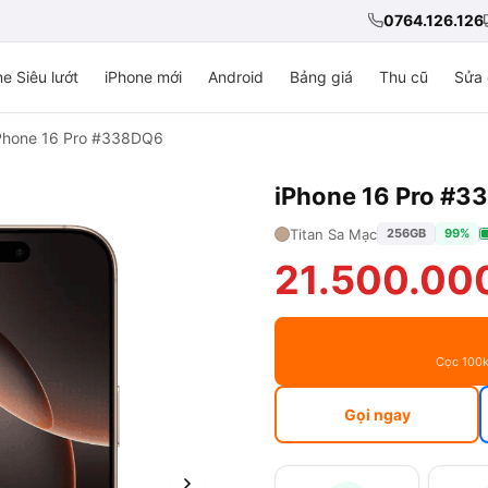
0764.126.126
e Siêu lướt
iPhone mới
Android
Bảng giá
Thu cũ
Sửa 
Phone 16 Pro #338DQ6
iPhone 16 Pro #
Titan Sa Mạc
256GB
99%
21.500.00
Cọc 100k
Gọi ngay