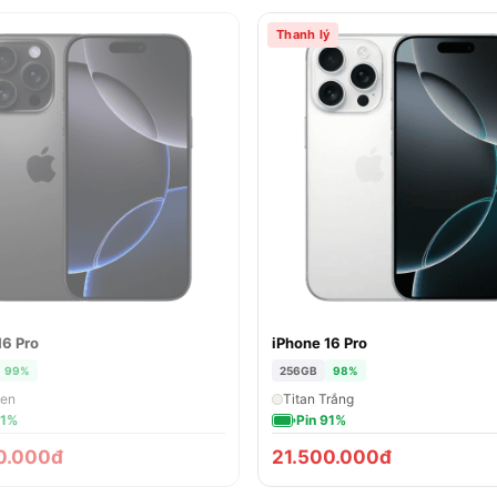
Thanh lý
16 Pro
iPhone 16 Pro
BÁN
99%
256GB
98%
Đen
Titan Trắng
91%
Pin 91%
0.000đ
21.500.000đ