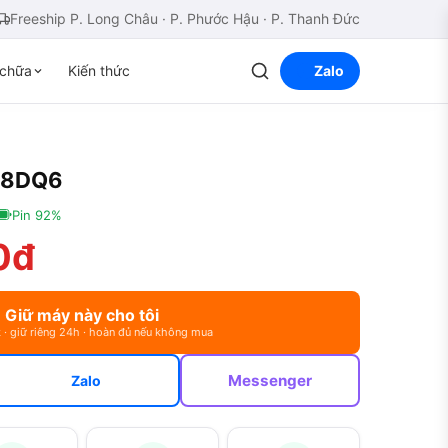
Freeship P. Long Châu · P. Phước Hậu · P. Thanh Đức
chữa
Kiến thức
Zalo
338DQ6
Pin 92%
0đ
Giữ máy này cho tôi
 · giữ riêng 24h · hoàn đủ nếu không mua
Messenger
Zalo