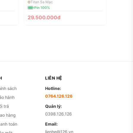
Titan Sa Mạc
Pin 100%
29.500.000đ
H
LIÊN HỆ
ính sách
Hotline:
0764.126.126
ảo hành
i trả
Quản lý:
0398.126.126
iao hàng
hanh toán
Email:
lienhe@126.vn
ảo mật