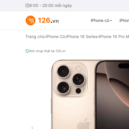
8:00 - 20:00 mỗi ngày
126
.
vn
iPhone cũ
iPhon
Trang chủ
›
iPhone Cũ
›
iPhone 16 Series
›
iPhone 16 Pro 
Ảnh chụp thật tại 126.vn