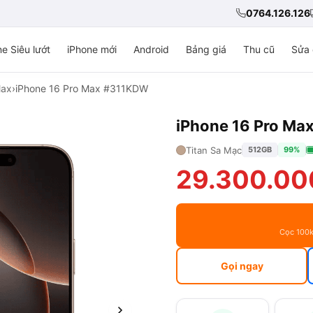
0764.126.126
e Siêu lướt
iPhone mới
Android
Bảng giá
Thu cũ
Sửa 
Max
›
iPhone 16 Pro Max #311KDW
iPhone 16 Pro M
Titan Sa Mạc
512GB
99%
29.300.00
Cọc 100k
Gọi ngay