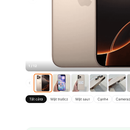
1 / 12
Tất cả
Mặt trước
Mặt sau
Cạnh
Camera
13
2
1
4