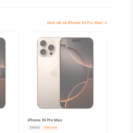
Xem tất cả iPhone 16 Pro Max →
iPhone 16 Pro Max
ĐÃ BÁN
256GB
Siêu lướt