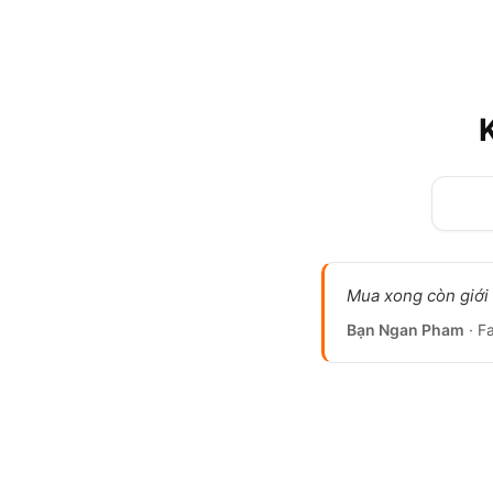
Mua xong còn giới t
Bạn Ngan Pham
· F