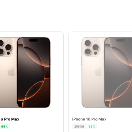
16 Pro Max
iPhone 16 Pro Max
ĐÃ BÁN
99%
256GB
99%