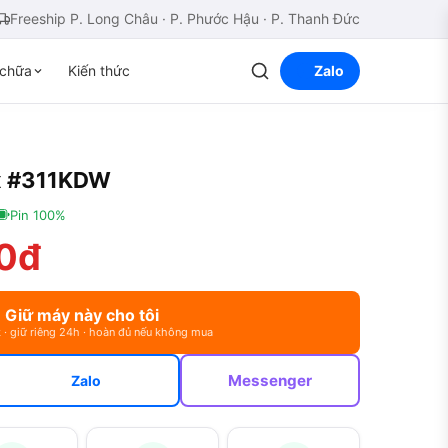
Freeship P. Long Châu · P. Phước Hậu · P. Thanh Đức
chữa
Kiến thức
Zalo
ax #311KDW
Pin 100%
0đ
Giữ máy này cho tôi
 · giữ riêng 24h · hoàn đủ nếu không mua
Messenger
Zalo