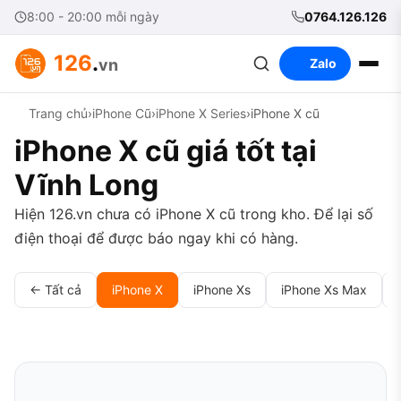
8:00 - 20:00 mỗi ngày
0764.126.126
126
.
vn
Zalo
Trang chủ
›
iPhone Cũ
›
iPhone X Series
›
iPhone X cũ
iPhone X cũ giá tốt tại
Vĩnh Long
Hiện 126.vn chưa có iPhone X cũ trong kho. Để lại số
điện thoại để được báo ngay khi có hàng.
← Tất cả
iPhone X
iPhone Xs
iPhone Xs Max