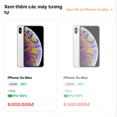
Xem thêm các máy tương
Xem tất cả iPhone Xs Max →
tự
iPhone Xs Max
iPhone Xs Max
ĐÃ BÁN
64GB
98%
256GB
98%
Bạc
Bạc
Pin 100%
Pin 100%
6.000.000đ
6.500.000đ