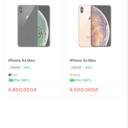
iPhone Xs Max
iPhone Xs Max
ĐÃ BÁN
ĐÃ BÁN
256GB
99%
256GB
98%
Đen
Vàng
Pin 100%
Pin 100%
6.800.000đ
6.500.000đ