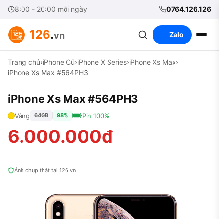
8:00 - 20:00 mỗi ngày
0764.126.126
126
.
vn
Zalo
Trang chủ
›
iPhone Cũ
›
iPhone X Series
›
iPhone Xs Max
›
iPhone Xs Max #564PH3
iPhone Xs Max #564PH3
Vàng
Pin 100%
64GB
98%
6.000.000đ
Ảnh chụp thật tại 126.vn