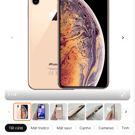
1 / 12
Tất cả
Mặt trước
Mặt sau
Cạnh
Camera
Tình tr
13
2
1
4
2