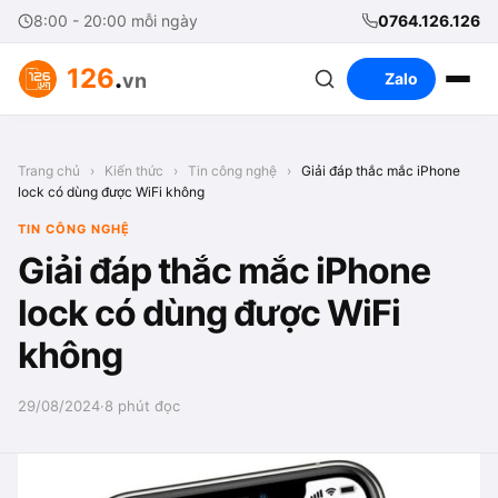
8:00 - 20:00 mỗi ngày
0764.126.126
126
.
vn
Zalo
Trang chủ
›
Kiến thức
›
Tin công nghệ
›
Giải đáp thắc mắc iPhone
lock có dùng được WiFi không
TIN CÔNG NGHỆ
Giải đáp thắc mắc iPhone
lock có dùng được WiFi
không
29/08/2024
·
8 phút đọc