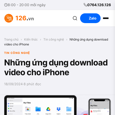
8:00 - 20:00 mỗi ngày
0764.126.126
126
.
vn
Zalo
Trang chủ
›
Kiến thức
›
Tin công nghệ
›
Những ứng dụng download
video cho iPhone
TIN CÔNG NGHỆ
Những ứng dụng download
video cho iPhone
18/09/2024
·
8 phút đọc