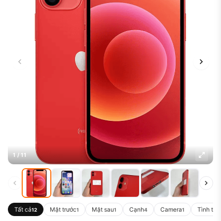
1 / 11
Tất cả
Mặt trước
Mặt sau
Cạnh
Camera
Tình trạ
12
1
1
4
1