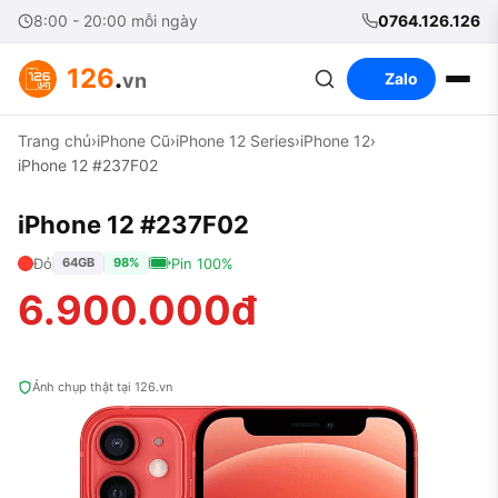
8:00 - 20:00 mỗi ngày
0764.126.126
126
.
vn
Zalo
Trang chủ
›
iPhone Cũ
›
iPhone 12 Series
›
iPhone 12
›
iPhone 12 #237F02
iPhone 12 #237F02
Đỏ
Pin 100%
64GB
98%
6.900.000đ
Ảnh chụp thật tại 126.vn