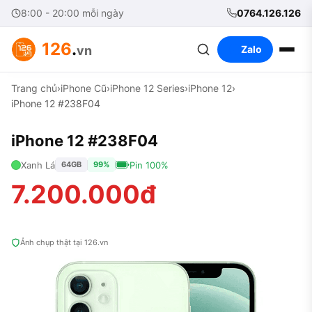
8:00 - 20:00 mỗi ngày
0764.126.126
126
.
vn
Zalo
Trang chủ
›
iPhone Cũ
›
iPhone 12 Series
›
iPhone 12
›
iPhone 12 #238F04
iPhone 12 #238F04
Xanh Lá
Pin 100%
64GB
99%
7.200.000đ
Ảnh chụp thật tại 126.vn