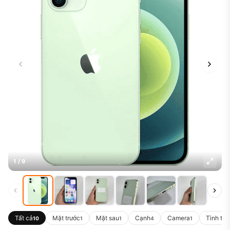
1 / 9
Tất cả
Mặt trước
Mặt sau
Cạnh
Camera
Tình trạ
10
1
1
4
1