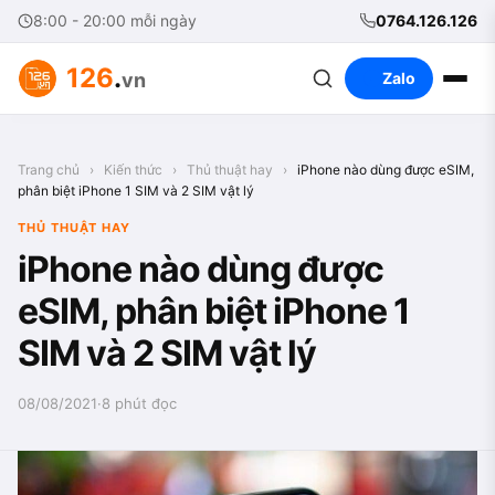
8:00 - 20:00 mỗi ngày
0764.126.126
126
.
vn
Zalo
Trang chủ
›
Kiến thức
›
Thủ thuật hay
›
iPhone nào dùng được eSIM,
phân biệt iPhone 1 SIM và 2 SIM vật lý
THỦ THUẬT HAY
iPhone nào dùng được
eSIM, phân biệt iPhone 1
SIM và 2 SIM vật lý
08/08/2021
·
8 phút đọc