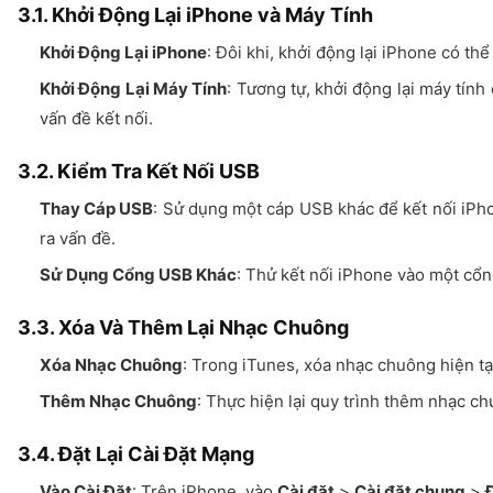
3.1. Khởi Động Lại iPhone và Máy Tính
Khởi Động Lại iPhone
: Đôi khi, khởi động lại iPhone có thể 
Khởi Động Lại Máy Tính
: Tương tự, khởi động lại máy tính
vấn đề kết nối.
3.2. Kiểm Tra Kết Nối USB
Thay Cáp USB
: Sử dụng một cáp USB khác để kết nối iPho
ra vấn đề.
Sử Dụng Cổng USB Khác
: Thử kết nối iPhone vào một cổn
3.3. Xóa Và Thêm Lại Nhạc Chuông
Xóa Nhạc Chuông
: Trong iTunes, xóa nhạc chuông hiện tại
Thêm Nhạc Chuông
: Thực hiện lại quy trình thêm nhạc c
3.4. Đặt Lại Cài Đặt Mạng
Vào Cài Đặt
: Trên iPhone, vào
Cài đặt
>
Cài đặt chung
>
Đ