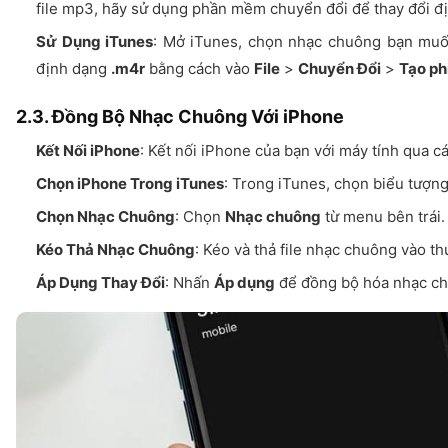
file mp3, hãy sử dụng phần mềm chuyển đổi để thay đổi đị
Sử Dụng iTunes
: Mở iTunes, chọn nhạc chuông bạn muố
định dạng
.m4r
bằng cách vào
File
>
Chuyển Đổi
>
Tạo ph
2.3. Đồng Bộ Nhạc Chuông Với iPhone
Kết Nối iPhone
: Kết nối iPhone của bạn với máy tính qua c
Chọn iPhone Trong iTunes
: Trong iTunes, chọn biểu tượn
Chọn Nhạc Chuông
: Chọn
Nhạc chuông
từ menu bên trái.
Kéo Thả Nhạc Chuông
: Kéo và thả file nhạc chuông vào 
Áp Dụng Thay Đổi
: Nhấn
Áp dụng
để đồng bộ hóa nhạc ch