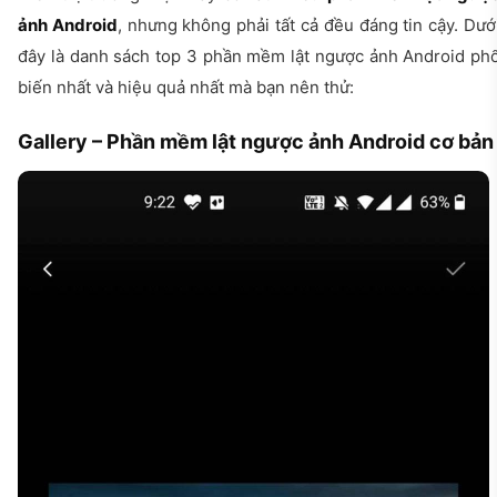
ảnh Android
, nhưng không phải tất cả đều đáng tin cậy. Dướ
đây là danh sách top 3 phần mềm lật ngược ảnh Android ph
biến nhất và hiệu quả nhất mà bạn nên thử:
Gallery – Phần mềm lật ngược ảnh Android cơ bản