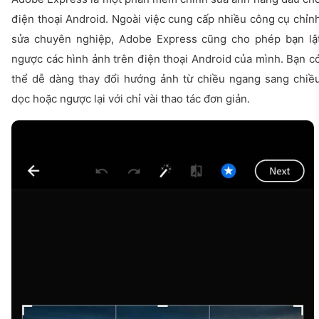
điện thoại Android. Ngoài việc cung cấp nhiều công cụ chỉn
sửa chuyên nghiệp, Adobe Express cũng cho phép bạn lậ
ngược các hình ảnh trên điện thoại Android của mình. Bạn c
thể dễ dàng thay đổi hướng ảnh từ chiều ngang sang chiề
dọc hoặc ngược lại với chỉ vài thao tác đơn giản.