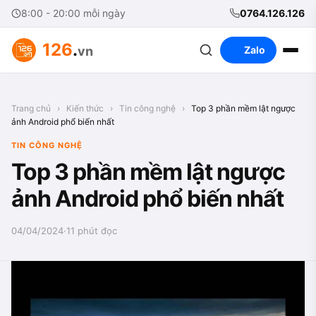
8:00 - 20:00 mỗi ngày
0764.126.126
126
.
vn
Zalo
Trang chủ
›
Kiến thức
›
Tin công nghệ
›
Top 3 phần mềm lật ngược
ảnh Android phổ biến nhất
TIN CÔNG NGHỆ
Top 3 phần mềm lật ngược
ảnh Android phổ biến nhất
04/04/2024
·
11 phút đọc