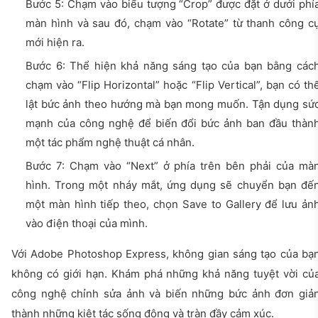
Bước 5: Chạm vào biểu tượng “Crop” được đặt ở dưới phí
màn hình và sau đó, chạm vào “Rotate” từ thanh công c
mới hiện ra.
Bước 6: Thể hiện khả năng sáng tạo của bạn bằng các
chạm vào “Flip Horizontal” hoặc “Flip Vertical”, bạn có th
lật bức ảnh theo hướng mà bạn mong muốn. Tận dụng sứ
mạnh của công nghệ để biến đổi bức ảnh ban đầu thàn
một tác phẩm nghệ thuật cá nhân.
Bước 7: Chạm vào “Next” ở phía trên bên phải của mà
hình. Trong một nháy mắt, ứng dụng sẽ chuyển bạn đế
một màn hình tiếp theo, chọn Save to Gallery để lưu ản
vào điện thoại của mình.
Với Adobe Photoshop Express, không gian sáng tạo của bạ
không có giới hạn. Khám phá những khả năng tuyệt vời củ
công nghệ chỉnh sửa ảnh và biến những bức ảnh đơn giả
thành những kiệt tác sống động và tràn đầy cảm xúc.