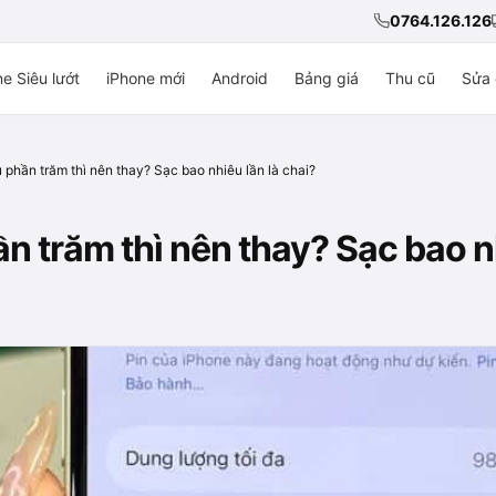
0764.126.126
e Siêu lướt
iPhone mới
Android
Bảng giá
Thu cũ
Sửa 
 phần trăm thì nên thay? Sạc bao nhiêu lần là chai?
n trăm thì nên thay? Sạc bao nh