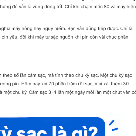
nhưng đó vẫn là vùng dùng tốt. Chỉ khi chạm mốc 80 và máy hiện
 nghĩa máy hỏng hay nguy hiểm. Bạn vẫn dùng tiếp được. Chỉ là
ũ pin yếu, đôi khi máy tự sập nguồn khi pin còn vài chục phần
h theo số lần cắm sạc, mà tính theo chu kỳ sạc. Một chu kỳ sạc
ượng pin. Hôm nay xài 70 phần trăm rồi sạc, mai xài thêm 30
là một chu kỳ. Cắm sạc 3-4 lần một ngày mỗi lần một chút vẫn c