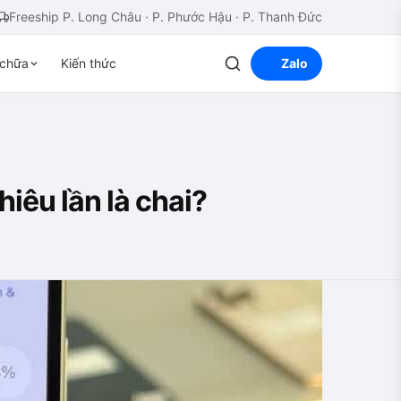
Freeship P. Long Châu · P. Phước Hậu · P. Thanh Đức
chữa
Kiến thức
Zalo
iêu lần là chai?