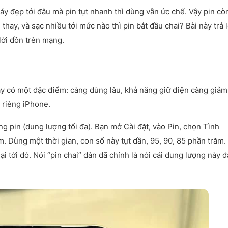
Máy đẹp tới đâu mà pin tụt nhanh thì dùng vẫn ức chế. Vậy pin cò
hay, và sạc nhiều tới mức nào thì pin bắt đầu chai? Bài này trả l
lời đồn trên mạng.
ày có một đặc điểm: càng dùng lâu, khả năng giữ điện càng giảm
 riêng iPhone.
ng pin (dung lượng tối đa). Bạn mở Cài đặt, vào Pin, chọn Tình
ăm. Dùng một thời gian, con số này tụt dần, 95, 90, 85 phần trăm.
lại tới đó. Nói “pin chai” dân dã chính là nói cái dung lượng này đ