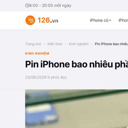
8:00 - 20:00 mỗi ngày
126
.
vn
iPhone cũ
iPhon
Trang chủ
›
Kiến thức
›
Kinh nghiệm
›
Pin iPhone bao nhiêu
KINH NGHIỆM
Pin iPhone bao nhiêu phầ
23/06/2026
·
9 phút đọc