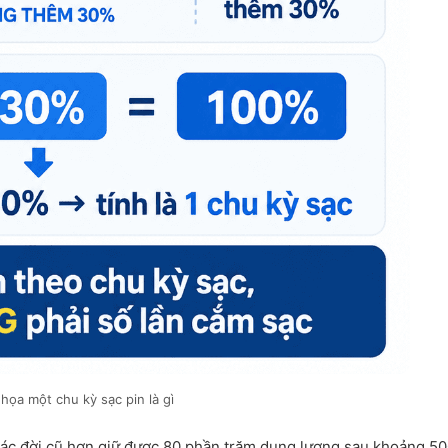
họa một chu kỳ sạc pin là gì
 các đời cũ hơn giữ được 80 phần trăm dung lượng sau khoảng 5