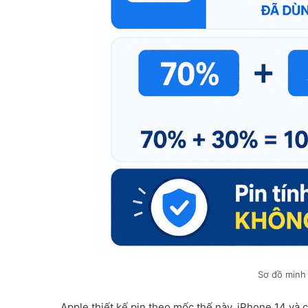
Sơ đồ minh 
Apple thiết kế pin theo mốc thế này. iPhone 14 và