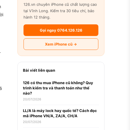
126.vn chuyên iPhone cũ chất lượng cao
n
tại Vĩnh Long. Kiểm tra 30 tiêu chí, bảo
ời
hành 12 tháng.
Gọi ngay 0764.126.126
Xem iPhone cũ →
.
Bài viết liên quan
126 có thu mua iPhone cũ không? Quy
ã
trình kiểm tra và thanh toán như thế
nào?
20/07/2026
LL/A là máy lock hay quốc tế? Cách đọc
mã iPhone VN/A, ZA/A, CH/A
20/07/2026