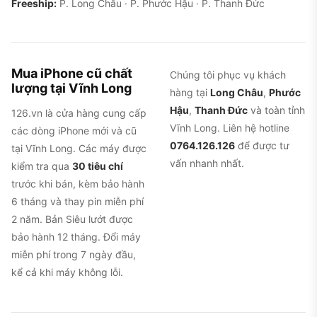
Freeship:
P. Long Châu · P. Phước Hậu · P. Thanh Đức
Mua iPhone cũ chất
Chúng tôi phục vụ khách
lượng tại Vĩnh Long
hàng tại
Long Châu
,
Phước
Hậu
,
Thanh Đức
và toàn tỉnh
126.vn là cửa hàng cung cấp
Vĩnh Long. Liên hệ hotline
các dòng iPhone mới và cũ
0764.126.126
để được tư
tại Vĩnh Long. Các máy được
vấn nhanh nhất.
kiểm tra qua
30 tiêu chí
trước khi bán, kèm bảo hành
6 tháng và thay pin miễn phí
2 năm. Bản Siêu lướt được
bảo hành 12 tháng. Đổi máy
miễn phí trong 7 ngày đầu,
kể cả khi máy không lỗi.