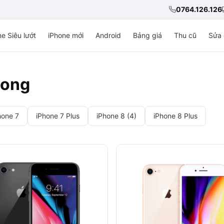
0764.126.126
e Siêu lướt
iPhone mới
Android
Bảng giá
Thu cũ
Sửa 
Long
hone 7
iPhone 7 Plus
iPhone 8 (4)
iPhone 8 Plus