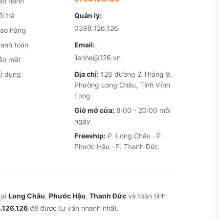
ảo hành
i trả
Quản lý:
0398.126.126
iao hàng
hanh toán
Email:
lienhe@126.vn
ảo mật
ử dụng
Địa chỉ:
126 đường 2 Tháng 9,
Phường Long Châu, Tỉnh Vĩnh
Long
Giờ mở cửa:
8:00 - 20:00 mỗi
ngày
Freeship:
P. Long Châu · P.
Phước Hậu · P. Thanh Đức
tại
Long Châu
,
Phước Hậu
,
Thanh Đức
và toàn tỉnh
.126.126
để được tư vấn nhanh nhất.