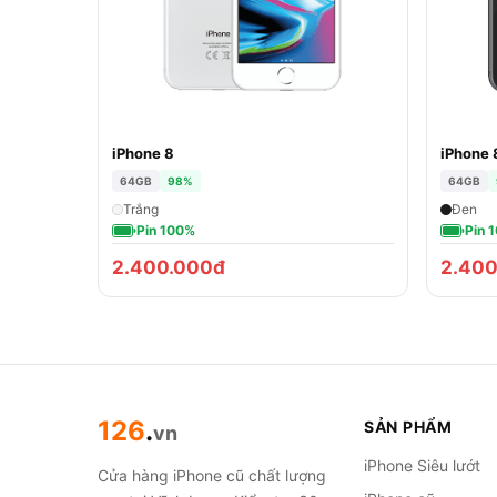
iPhone 8
iPhone 
64GB
98%
64GB
Trắng
Đen
Pin 100%
Pin 
2.400.000đ
2.400
126
.
SẢN PHẨM
vn
iPhone Siêu lướt
Cửa hàng iPhone cũ chất lượng