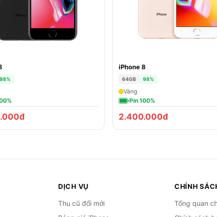
8
iPhone 8
98%
64GB
98%
Vàng
100%
Pin 100%
.000đ
2.400.000đ
DỊCH VỤ
CHÍNH SÁC
Thu cũ đổi mới
Tổng quan ch