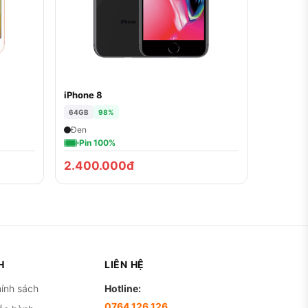
iPhone 8
64GB
98%
Đen
Pin 100%
2.400.000đ
H
LIÊN HỆ
ính sách
Hotline:
0764.126.126