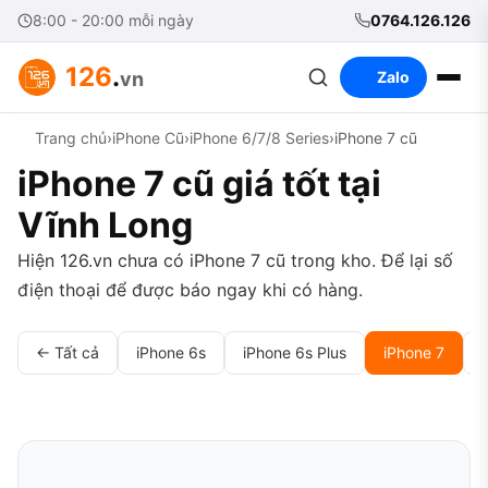
8:00 - 20:00 mỗi ngày
0764.126.126
126
.
vn
Zalo
Trang chủ
›
iPhone Cũ
›
iPhone 6/7/8 Series
›
iPhone 7 cũ
iPhone 7 cũ giá tốt tại
Vĩnh Long
Hiện 126.vn chưa có iPhone 7 cũ trong kho. Để lại số
điện thoại để được báo ngay khi có hàng.
← Tất cả
iPhone 6s
iPhone 6s Plus
iPhone 7