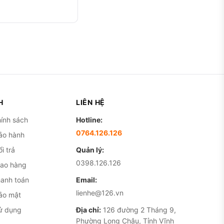
H
LIÊN HỆ
ính sách
Hotline:
0764.126.126
ảo hành
i trả
Quản lý:
0398.126.126
iao hàng
hanh toán
Email:
lienhe@126.vn
ảo mật
ử dụng
Địa chỉ:
126 đường 2 Tháng 9,
Phường Long Châu, Tỉnh Vĩnh