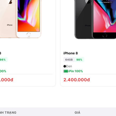
8
iPhone 8
98%
64GB
98%
Đen
100%
Pin 100%
.000đ
2.400.000đ
NH TRẠNG
GIÁ