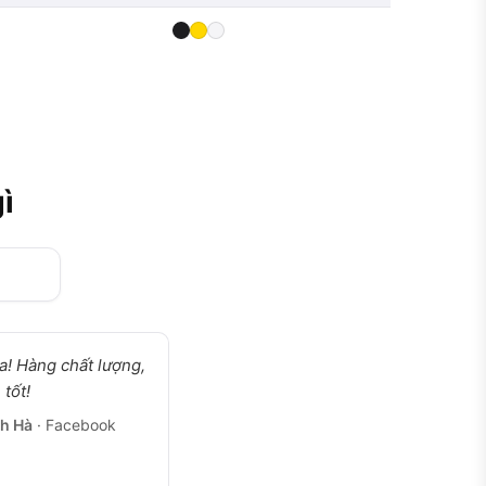
ì
a! Hàng chất lượng,
 tốt!
h Hà
· Facebook