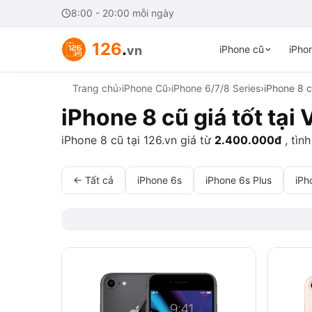
8:00 - 20:00 mỗi ngày
126
.
vn
iPhone cũ
iPhon
Trang chủ
›
iPhone Cũ
›
iPhone 6/7/8 Series
›
iPhone 8 
iPhone 8 cũ giá tốt tại
iPhone 8 cũ tại 126.vn giá từ
2.400.000đ
, tìn
← Tất cả
iPhone 6s
iPhone 6s Plus
iPh