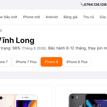
0764.126.126
e Siêu lướt
iPhone mới
Android
Bảng giá
Thu cũ
Sửa 
cũ
 Vĩnh Long
h trạng: 98%
. Bảo hành 6-12 tháng, thay pin m
(Tháng 8 2026)
one 7
iPhone 7 Plus
iPhone 8
iPhone 8 Plus