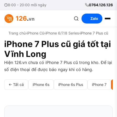
8:00 - 20:00 mỗi ngày
0764.126.126
126
.
vn
Zalo
Trang chủ
›
iPhone Cũ
›
iPhone 6/7/8 Series
›
iPhone 7 Plus cũ
iPhone 7 Plus cũ giá tốt tại
Vĩnh Long
Hiện 126.vn chưa có iPhone 7 Plus cũ trong kho. Để lại
số điện thoại để được báo ngay khi có hàng.
← Tất cả
iPhone 6s
iPhone 6s Plus
iPhone 7