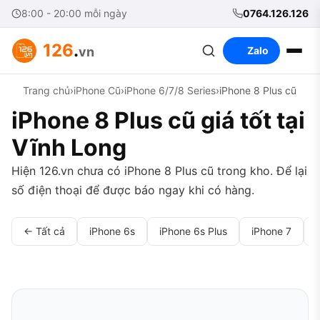
8:00 - 20:00 mỗi ngày
0764.126.126
126
.
vn
Zalo
Trang chủ
›
iPhone Cũ
›
iPhone 6/7/8 Series
›
iPhone 8 Plus cũ
iPhone 8 Plus cũ giá tốt tại
Vĩnh Long
Hiện 126.vn chưa có iPhone 8 Plus cũ trong kho. Để lại
số điện thoại để được báo ngay khi có hàng.
← Tất cả
iPhone 6s
iPhone 6s Plus
iPhone 7